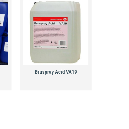
Bruspray Acid VA19
Καλ