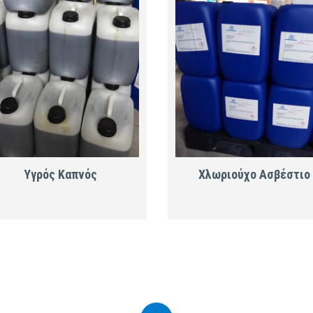
Υγρός Καπνός
Χλωριούχο Ασβέστιο