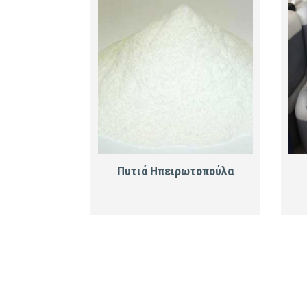
rici
Πυτιά Ηπειρωτοπούλα