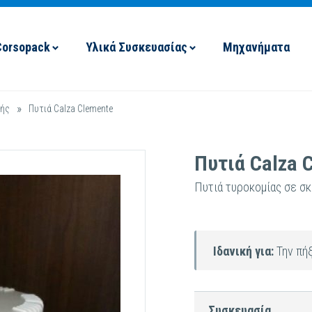
Corsopack
Υλικά Συσκευασίας
Μηχανήματα
»
γής
Πυτιά Calza Clemente
Πυτιά Calza 
Πυτιά τυροκομίας σε σ
Ιδανική για:
Την πή
Συσκευασία