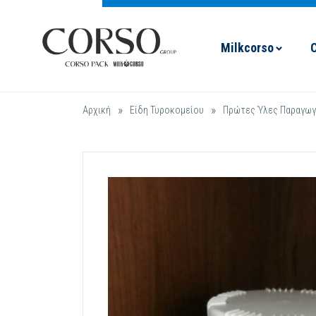
Milkcorso
»
»
Αρχική
Είδη Τυροκομείου
Πρώτες Ύλες Παραγω