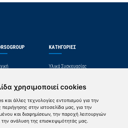
ORSOGROUP
ΚΑΤΗΓΟΡΙΕΣ
χική
Υλικά Συσκευασίας
αιρία
Είδη Τυροκομείου
λίδα χρησιμοποιεί cookies
ικοινωνία
Μηχανήματα
λιτική Απορρήτου
Αναλώσιμα
s και άλλες τεχνολογίες εντοπισμού για την
ς περιήγησης στην ιστοσελίδα μας, για την
μένου και διαφημίσεων, την παροχή λειτουργιών
 την ανάλυση της επισκεψιμότητάς μας.