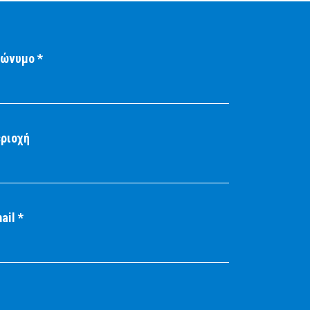
ώνυμο *
ριοχή
ail *