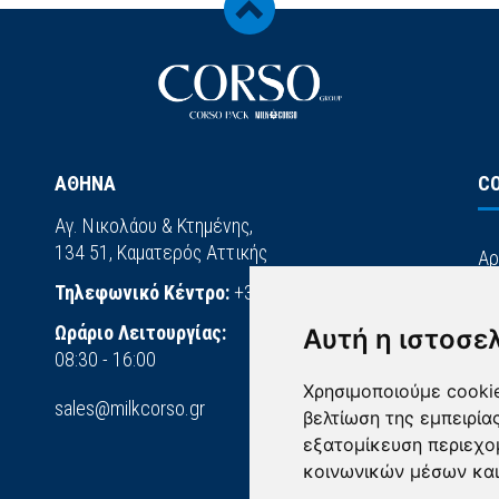
ΑΘΗΝΑ
C
Αγ. Νικολάου & Κτημένης,
134 51, Καματερός Αττικής
Αρ
Τηλεφωνικό Κέντρο:
+302114110403
Ετ
Ωράριο Λειτουργίας:
Αυτή η ιστοσε
Επ
08:30 - 16:00
Πο
Χρησιμοποιούμε cookie
sales@milkcorso.gr
βελτίωση της εμπειρία
εξατομίκευση περιεχο
κοινωνικών μέσων και